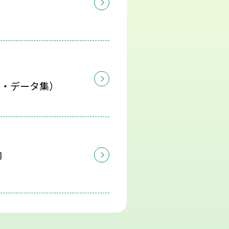
版・データ集）
内